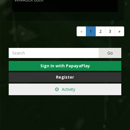
WARROCK back!
«
1
2
3
»
Sign In with PapayaPlay
Register
Activity